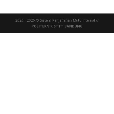
2020 -
2026
© Sistem Penjaminan Mutu Internal //
POLITEKNIK STTT BANDUNG